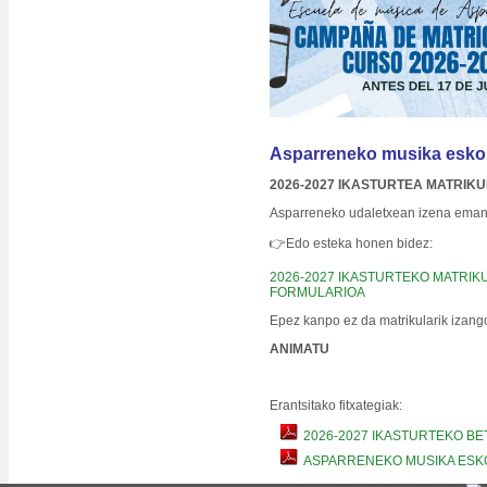
Asparreneko musika esko
2026-2027 IKASTURTEA MATRIK
Asparreneko udaletxean izena ema
👉Edo esteka honen bidez:
2026-2027 IKASTURTEKO MATRI
FORMULARIOA
Epez kanpo ez da matrikularik izang
ANIMATU
Erantsitako fitxategiak:
2026-2027 IKASTURTEKO B
ASPARRENEKO MUSIKA ESKO