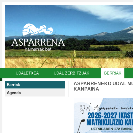
UDALETXEA
UDAL ZERBITZUAK
BERRIAK
ASPARRENEKO UDAL MUS
Berriak
KANPAINA
Agenda