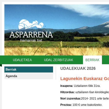
UDALETXEA
UDAL ZERBITZUAK
BERRIAK
UDALEKUAK 2026
Berriak
Agenda
Lagunekin Euskaraz Go
Iraupena
: Uztailaren 6tik 31ra.
Hitzordua:
uztailaren 6an kiroldegik
Nori zuzendua:
2014- 2021 urte tarte
Prezioa:
100 € ume bakoitzeko.