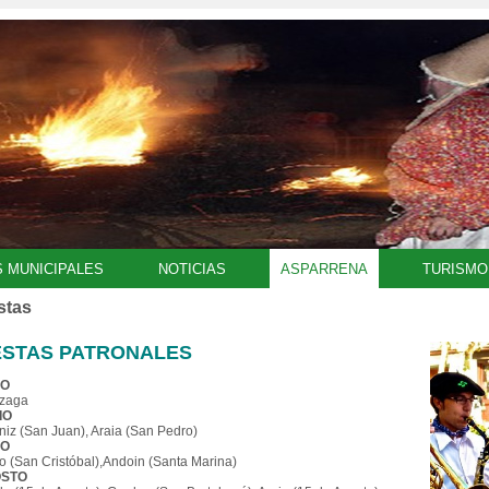
S MUNICIPALES
NOTICIAS
ASPARRENA
TURISMO
stas
ESTAS PATRONALES
YO
zaga
IO
niz (San Juan), Araia (San Pedro)
IO
o (San Cristóbal),Andoin (Santa Marina)
STO