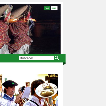
cas
eus