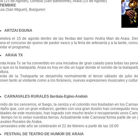
ola (15 de Agosto), Gordoa (San Bartolomé), Araia (15 de Agosto)
TIEMBRE
duia (San Miguel), Ibarguren
ARTZAI EGUNA
elebra el 15 de agosto dentro de las fiestas del barrio Andra Mari de Araia. D
na el concurso de queso de pastor vasco y la feria de artesanía y a la tarde, concu
untar el programa)
ARAIA TX
iesta Araia Tx se ha convertido en una iniciativa de gran calado para todas las pe
o que es la txalaparta. Araia es hoy en día un lugar donde el sonido de la txalapart
ltura.
iesta de la Txalaparta se desarrolla normalmente el tercer sábado de julio d
onen tanto al visitante como a los foráneos, nuevas expresiones musicales y cultur
CARNAVALES RURALES Ilarduia-Egino-Andoin
onido de los cencerros, el fuego, la ceniza y el colorido nos trasladan en los Carn
ntaño que, con un gran esfuerzo, gentes con una gran ilusión han conseguido recup
lidades de este municipio, han logrado con mucho tesón ir recuperando unos Carn
 tiempo no lo veían nuestras tierras. Actualmente este Carnaval forma parte de un
avales Rurales de Araba.
carnavales este año se celebrarán el 22 de febrero a partir de las 16:00
FESTIVAL DE TEATRO DE HUMOR DE ARAIA