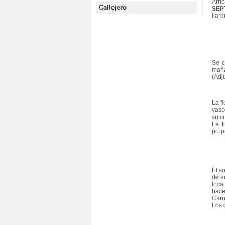
Arri
Callejero
SEP
Ilar
Se c
maña
(Adj
La f
vasc
su cu
La f
prop
El s
de a
loca
hace
Carn
Los 