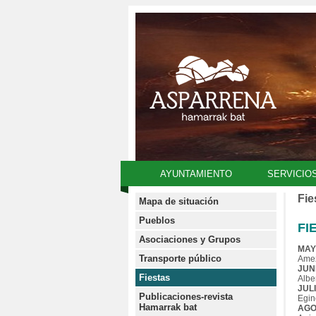
AYUNTAMIENTO
SERVICIO
Fie
Mapa de situación
Pueblos
FI
Asociaciones y Grupos
MA
Transporte público
Ame
JUN
Fiestas
Albe
JUL
Publicaciones-revista
Egin
Hamarrak bat
AGO