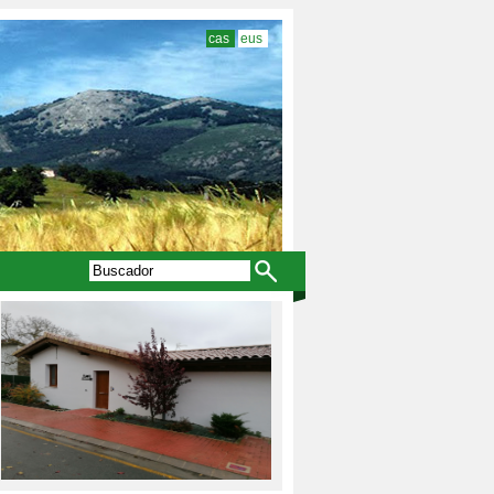
cas
eus