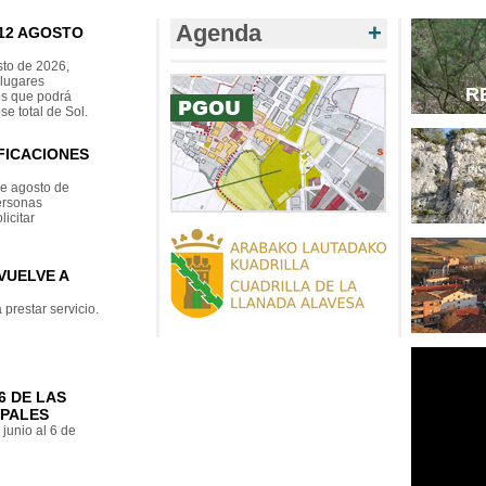
Agenda
+
 12 AGOSTO
sto de 2026,
 lugares
R
os que podrá
e total de Sol.
FICACIONES
de agosto de
personas
icitar
VUELVE A
prestar servicio.
6 DE LAS
IPALES
junio al 6 de