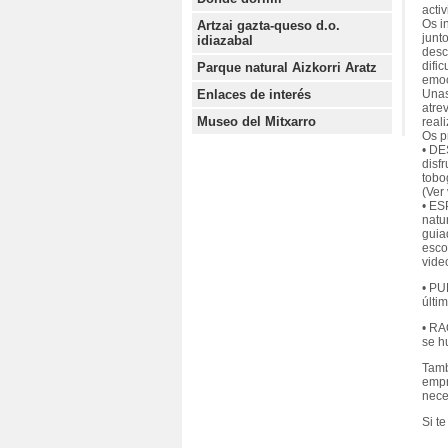
acti
Os i
Artzai gazta-queso d.o.
junt
idiazabal
desc
difi
Parque natural Aizkorri Aratz
emoc
Enlaces de interés
Unas
atre
Museo del Mitxarro
real
Os p
• DE
disf
tobo
(Ver
• ES
natu
guia
esco
vide
• PU
últi
• RA
se h
Tamb
empr
nece
Si t