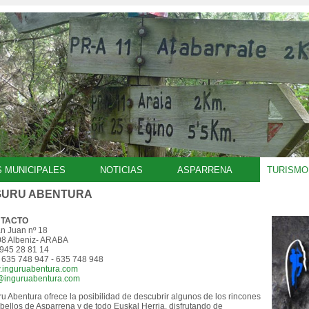
S MUNICIPALES
NOTICIAS
ASPARRENA
TURISMO
GURU ABENTURA
TACTO
n Juan nº 18
8 Albeniz- ARABA
. 945 28 81 14
 635 748 947 - 635 748 948
inguruabentura.com
@inguruabentura.com
ru Abentura ofrece la posibilidad de descubrir algunos de los rincones
bellos de Asparrena y de todo Euskal Herria, disfrutando de