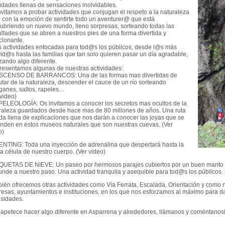
vidades llenas de sensaciones inolvidables.
nvitamos a probar actividades que conjugan el respeto a la naturaleza
o con la emoción de sentirte todo un aventurer@ que está
ubriendo un nuevo mundo, lleno sorpresas, sorteando todas las
cultades que se abren a nuestros pies de una forma divertida y
ionante.
 actividades enfocadas para tod@s los públicos, desde l@s más
vid@s hasta las familias que tan solo quieren pasar un día agradable,
izando algo diferente.
resentamos algunas de nuestras actividades:
SCENSO DE BARRANCOS: Una de las formas mas divertidas de
rutar de la naturaleza, descender el cauce de un río sorteando
ganes, saltos, rapeles…
 video)
PELEOLOGÍA: Os invitamos a conocer los secretos mas ocultos de la
raleza guardados desde hace mas de 80 millones de años. Una ruta
da llena de explicaciones que nos darán a conocer las joyas que se
nden en estos museos naturales que son nuestras cuevas. (Ver
o)
ENTING: Toda una inyección de adrenalina que despertará hasta la
ma célula de nuestro cuerpo. (Ver video)
QUETAS DE NIEVE: Un paseo por hermosos parajes cubiertos por un buen manto 
unde a nuestro paso. Una actividad tranquila y asequible para tod@s los públicos. 
ién ofrecemos otras actividades como Vía Ferrata, Escalada, Orientación y como 
esas, ayuntamientos e instituciones, en los que nos esforzamos al máximo para da
sidades.
e apetece hacer algo diferente en Asparrena y alrededores, llámanos y coméntano