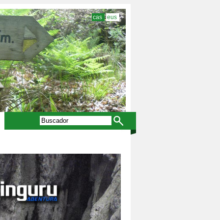
cas
eus