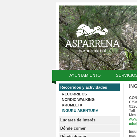
AYUNTAMIENTO
SERVICIO
IN
Recorridos y actividades
RECORRIDOS
CON
NORDIC WALKING
C/Sa
KROMLETX
0120
INGURU ABENTURA
Telf
Mov.
www.
Lugares de interés
info
Dónde comer
Ingu
más 
Dónde dormir