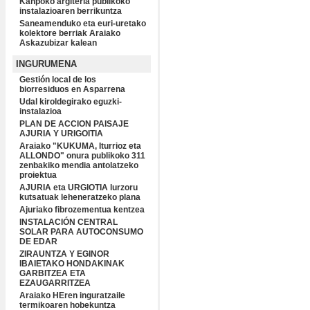
Kanpoko argiteria publikoko
instalazioaren berrikuntza
Saneamenduko eta euri-uretako
kolektore berriak Araiako
Askazubizar kalean
INGURUMENA
Gestión local de los
biorresiduos en Asparrena
Udal kiroldegirako eguzki-
instalazioa
PLAN DE ACCION PAISAJE
AJURIA Y URIGOITIA
Araiako "KUKUMA, Iturrioz eta
ALLONDO" onura publikoko 311
zenbakiko mendia antolatzeko
proiektua
AJURIA eta URGIOTIA lurzoru
kutsatuak leheneratzeko plana
Ajuriako fibrozementua kentzea
INSTALACIÓN CENTRAL
SOLAR PARA AUTOCONSUMO
DE EDAR
ZIRAUNTZA Y EGINOR
IBAIETAKO HONDAKINAK
GARBITZEA ETA
EZAUGARRITZEA
Araiako HEren inguratzaile
termikoaren hobekuntza