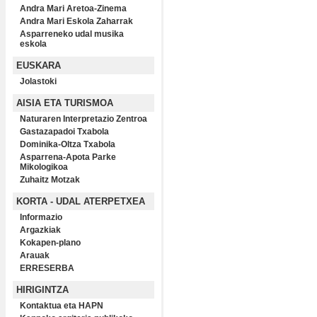
Andra Mari Aretoa-Zinema
Andra Mari Eskola Zaharrak
Asparreneko udal musika
eskola
EUSKARA
Jolastoki
AISIA ETA TURISMOA
Naturaren Interpretazio Zentroa
Gastazapadoi Txabola
Dominika-Oltza Txabola
Asparrena-Apota Parke
Mikologikoa
Zuhaitz Motzak
KORTA - UDAL ATERPETXEA
Informazio
Argazkiak
Kokapen-plano
Arauak
ERRESERBA
HIRIGINTZA
Kontaktua eta HAPN