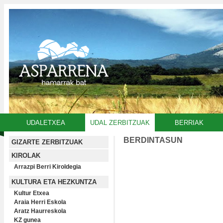
UDALETXEA
UDAL ZERBITZUAK
BERRIAK
BERDINTASUN
GIZARTE ZERBITZUAK
KIROLAK
Arrazpi Berri Kiroldegia
KULTURA ETA HEZKUNTZA
Kultur Etxea
Araia Herri Eskola
Aratz Haurreskola
KZ gunea