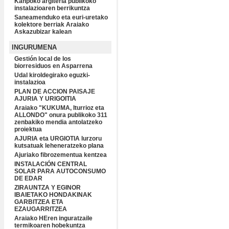
Kanpoko argiteria publikoko
instalazioaren berrikuntza
Saneamenduko eta euri-uretako
kolektore berriak Araiako
Askazubizar kalean
INGURUMENA
Gestión local de los
biorresiduos en Asparrena
Udal kiroldegirako eguzki-
instalazioa
PLAN DE ACCION PAISAJE
AJURIA Y URIGOITIA
Araiako "KUKUMA, Iturrioz eta
ALLONDO" onura publikoko 311
zenbakiko mendia antolatzeko
proiektua
AJURIA eta URGIOTIA lurzoru
kutsatuak leheneratzeko plana
Ajuriako fibrozementua kentzea
INSTALACIÓN CENTRAL
SOLAR PARA AUTOCONSUMO
DE EDAR
ZIRAUNTZA Y EGINOR
IBAIETAKO HONDAKINAK
GARBITZEA ETA
EZAUGARRITZEA
Araiako HEren inguratzaile
termikoaren hobekuntza