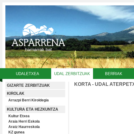
UDALETXEA
UDAL ZERBITZUAK
BERRIAK
KORTA - UDAL ATERPET
GIZARTE ZERBITZUAK
KIROLAK
Arrazpi Berri Kiroldegia
KULTURA ETA HEZKUNTZA
Kultur Etxea
Araia Herri Eskola
Aratz Haurreskola
KZ gunea