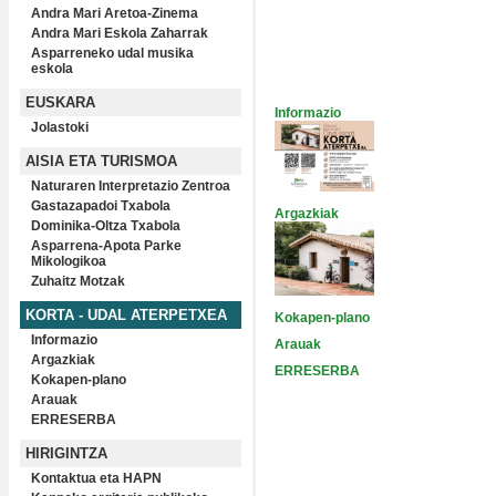
Andra Mari Aretoa-Zinema
Andra Mari Eskola Zaharrak
Asparreneko udal musika
eskola
EUSKARA
Informazio
Jolastoki
AISIA ETA TURISMOA
Naturaren Interpretazio Zentroa
Gastazapadoi Txabola
Argazkiak
Dominika-Oltza Txabola
Asparrena-Apota Parke
Mikologikoa
Zuhaitz Motzak
KORTA - UDAL ATERPETXEA
Kokapen-plano
Informazio
Arauak
Argazkiak
ERRESERBA
Kokapen-plano
Arauak
ERRESERBA
HIRIGINTZA
Kontaktua eta HAPN