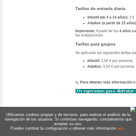
Tarifas de entrada diaria
Infantil (de 4 a 14 años):
3 €
Adultos (a partir de 15 años)
Importante:
A partir de los
4 años c
las instalaciones.
Tarifas para grupos
Se aplicarán las siguientes tarifas p
Infantil:
2,50 € por persona.
Adultos:
3,50 € por persona.
📞
Para obtener más información o r
¡Os esperamos para disfrutar 
Inicio
|
Contacto
|
Cookies
Utilizamos cookies propias y de terceros, para realizar el análisis de la
navegación de los usuarios. Si continúas navegando, consideramos que
aceptas su uso.
Puedes cambiar la configuración u obtener más información
aqui
.