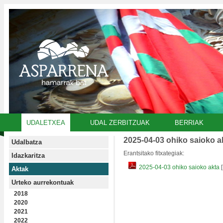
UDALETXEA
UDAL ZERBITZUAK
BERRIAK
2025-04-03 ohiko saioko a
Udalbatza
Erantsitako fitxategiak:
Idazkaritza
2025-04-03 ohiko saioko akta
Aktak
Urteko aurrekontuak
2018
2020
2021
2022