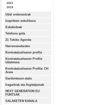
2023
2019
Udal ordenantzak
Izapideen eskulibura
Eskabideak
Telefono gida
21 Tokiko Agenda
Harremanetarako
Kontratatzailearen profila
Kontratatzailearen Profila
Udaletxea
Kontratatzailearen Profila: CH
Araia
Gardentasun-atala
Iragarkiak eta Argitalpenak
NEXT GENERATION EU
FUNTSAK
SALAKETEN KANALA