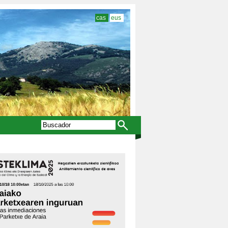
cas
eus