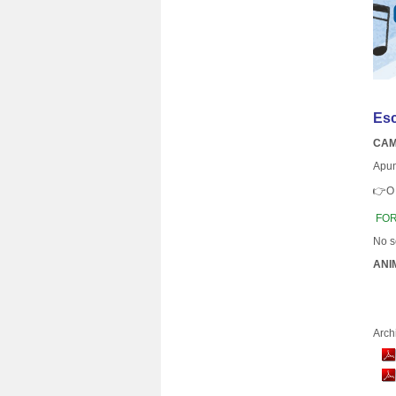
Esc
CAM
Apun
👉O 
FOR
No s
ANI
Arch