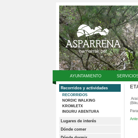
AYUNTAMIENTO
SERVICIO
ET
Recorridos y actividades
RECORRIDOS
Arai
NORDIC WALKING
(Bik
KROMLETX
Para
INGURU ABENTURA
Ante
Lugares de interés
Dónde comer
Dónde dormir