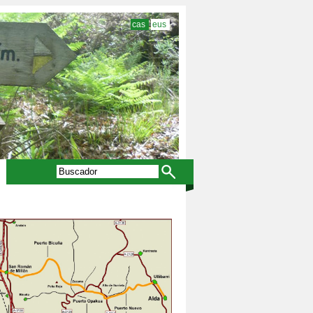
cas
eus