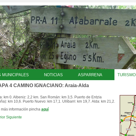
S MUNICIPALES
NOTICIAS
ASPARRENA
TURISMO
APA 4 CAMINO IGNACIANO: Araia-Alda
a: km 0. Albeniz: 2,2 km. San Román: km 3,5. Puerto de Entzia
uña): km 10,6. Puerto Nuevo: km 17,1. Ullíbarri: km 19,7. Alda: km 21,2.
 más información pincha
aquí
rior
Siguiente