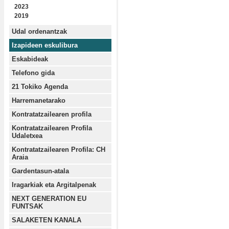
2023
2019
Udal ordenantzak
Izapideen eskulibura
Eskabideak
Telefono gida
21 Tokiko Agenda
Harremanetarako
Kontratatzailearen profila
Kontratatzailearen Profila
Udaletxea
Kontratatzailearen Profila: CH
Araia
Gardentasun-atala
Iragarkiak eta Argitalpenak
NEXT GENERATION EU
FUNTSAK
SALAKETEN KANALA