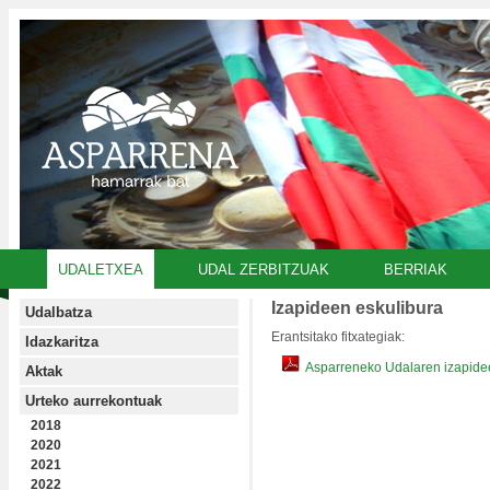
UDALETXEA
UDAL ZERBITZUAK
BERRIAK
Izapideen eskulibura
Udalbatza
Erantsitako fitxategiak:
Idazkaritza
Asparreneko Udalaren izapidee
Aktak
Urteko aurrekontuak
2018
2020
2021
2022