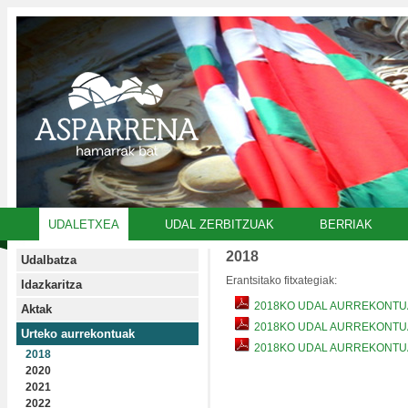
UDALETXEA
UDAL ZERBITZUAK
BERRIAK
2018
Udalbatza
Erantsitako fitxategiak:
Idazkaritza
2018KO UDAL AURREKONTU
Aktak
2018KO UDAL AURREKONTU
Urteko aurrekontuak
2018KO UDAL AURREKONTU
2018
2020
2021
2022