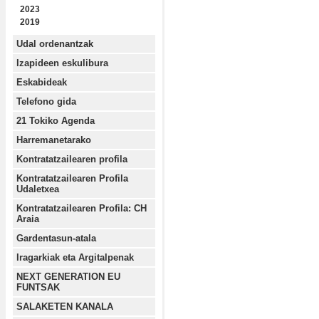
2023
2019
Udal ordenantzak
Izapideen eskulibura
Eskabideak
Telefono gida
21 Tokiko Agenda
Harremanetarako
Kontratatzailearen profila
Kontratatzailearen Profila
Udaletxea
Kontratatzailearen Profila: CH
Araia
Gardentasun-atala
Iragarkiak eta Argitalpenak
NEXT GENERATION EU
FUNTSAK
SALAKETEN KANALA