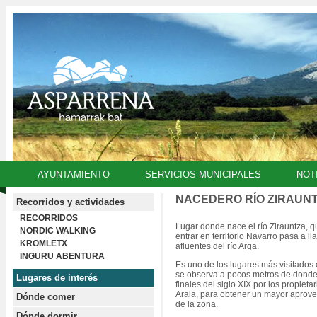
AYUNTAMIENTO
SERVICIOS MUNICIPALES
NOT
NACEDERO RÍO ZIRAUN
Recorridos y actividades
RECORRIDOS
Lugar donde nace el río Zirauntza, q
NORDIC WALKING
entrar en territorio Navarro pasa a 
KROMLETX
afluentes del río Arga.
INGURU ABENTURA
Es uno de los lugares más visitados 
se observa a pocos metros de donde
Lugares de interés
finales del siglo XIX por los propiet
Araia, para obtener un mayor aprove
Dónde comer
de la zona.
Dónde dormir