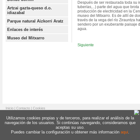
Después de ser restaurada toda su in
tuberías,...) parte del agua que brota
Artzai gazta-queso d.o.
producción de electricidad en la Cent
idiazabal
museo del Mitxarro. Es de alllí de do
través de la vega del río Zirauntza h
Parque natural Aizkorri Aratz
sendero por un exuberante paisaje d
agua.
Enlaces de interés
Museo del Mitxarro
Siguiente
Inicio
|
Contacto
|
Cookies
Utilizamos cookies propias y de terceros, para realizar el análisis de la
navegación de los usuarios. Si continúas navegando, consideramos que
aceptas su uso.
Puedes cambiar la configuración u obtener más información
aqui
.