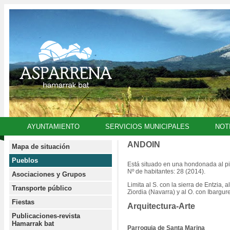
AYUNTAMIENTO
SERVICIOS MUNICIPALES
NOT
ANDOIN
Mapa de situación
Pueblos
Está situado en una hondonada al pie 
Nº de habitantes: 28 (2014).
Asociaciones y Grupos
Limita al S. con la sierra de Entzia, a
Transporte público
Ziordia (Navarra) y al O. con Ibargur
Fiestas
Arquitectura-Arte
Publicaciones-revista
Hamarrak bat
Parroquia de Santa Marina