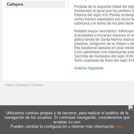
Callejero
Portada de la segunda mitad del sig
moldurado al igual que las jambas; b
Fábrica del siglo XVI. Planta rectang
cortos tramos separados por arcos f
cabecera y el tramo de los pies tien
Retablo mayor neoclásico. Interesan
acanaladas y toscanas separan el re
gótico-tardía de Santa Marina alance
pilastras, imágenes de la Virgen y de
Pila bautismal apeada en pilar med
Coro adintelado con interesante ant
Sacristía de mediados del siglo XVI
Torre cuadrada de fines del siglo XVI
Anterior
Siguiente
Inicio
|
Contacto
|
Cookies
Utilizamos cookies propias y de terceros, para realizar el análisis de la
navegación de los usuarios. Si continúas navegando, consideramos que
aceptas su uso.
Puedes cambiar la configuración u obtener más información
aqui
.