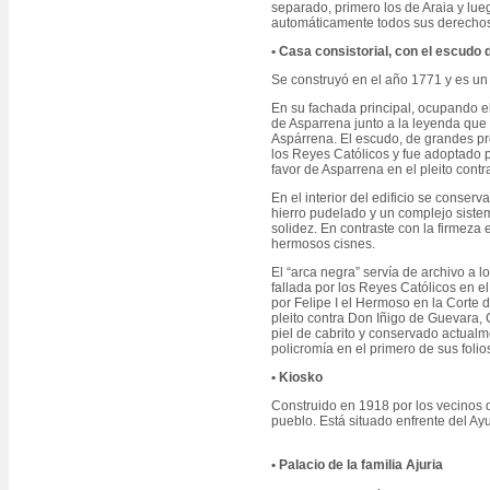
separado, primero los de Araia y lueg
automáticamente todos sus derechos 
• Casa consistorial, con el escud
Se construyó en el año 1771 y es un 
En su fachada principal, ocupando el
de Asparrena junto a la leyenda que
Aspárrena. El escudo, de grandes p
los Reyes Católicos y fue adoptado
favor de Asparrena en el pleito con
En el interior del edificio se conser
hierro pudelado y un complejo siste
solidez. En contraste con la firmeza
hermosos cisnes.
El “arca negra” servía de archivo a
fallada por los Reyes Católicos en 
por Felipe I el Hermoso en la Corte 
pleito contra Don Iñigo de Guevara,
piel de cabrito y conservado actual
policromía en el primero de sus foli
• Kiosko
Construido en 1918 por los vecinos d
pueblo. Está situado enfrente del Ayu
• Palacio de la familia Ajuria