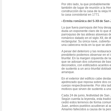
Por otro lado, la que probablemente f
también de lugar de reunión a la H
construcción de la casa de la vieja 
la casa consistorial en 1771.
• Ermita románica del S-XII de Sa
La que fuera parroquia del hoy des
duda un exponente claro de lo que d
parroquias de las aldeas alavesas de 
románico datado en el siglo XII, de 
rectangular. Su única nave, cubiert
una cabecera recta en la que se abr
A pesar del deterioro y las restaurac
presbiterio podemos observar en el in
triunfal. En la margen izquierda de l
que se adosan dos columnas de basas
decorados, con estilizados acantos el
de sustento a un arco triunfal doblad
arranque.
En el exterior del edificio cabe des
ajedrezado que reposa sobre dos col
cuerpo respectivamente. Por otra lad
motivos que sirven de sustento a un
Cada 24 de junio, festividad de San J
Según cuenta la leyenda, esta tradic
cedió estos terrenos de forma comuna
Juan, ambos pueblos acudieran al am
Amamio fallecidos a causa de la pes