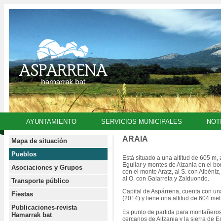
AYUNTAMIENTO
SERVICIOS MUNICIPALES
NOT
ARAIA
Mapa de situación
Pueblos
Está situado a una altitud de 605 m, 
Eguilar y montes de Alzania en el bor
Asociaciones y Grupos
con el monte Aratz, al S. con Albéniz,
al O. con Galarreta y Zalduondo.
Transporte público
Capital de Aspárrena, cuenta con un
Fiestas
(2014) y tiene una altitud de 604 met
Publicaciones-revista
Es punto de partida para montañero
Hamarrak bat
cercanos de Altzania y la sierra de En