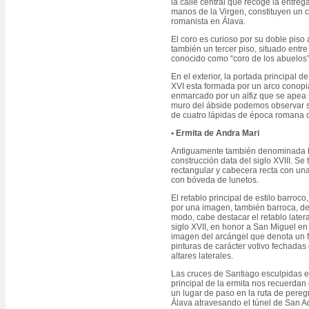
la calle central que recoge la entre
manos de la Virgen, constituyen un c
romanista en Álava.
El coro es curioso por su doble piso
también un tercer piso, situado entre
conocido como “coro de los abuelos”
En el exterior, la portada principal de
XVI esta formada por un arco conopia
enmarcado por un alfiz que se apea s
muro del ábside podemos observar sit
de cuatro lápidas de época romana c
• Ermita de Andra Mari
Antiguamente también denominada Er
construcción data del siglo XVIII. Se 
rectangular y cabecera recta con una
con bóveda de lunetos.
El retablo principal de estilo barroco,
por una imagen, también barroca, de
modo, cabe destacar el retablo later
siglo XVII, en honor a San Miguel en
imagen del arcángel que denota un f
pinturas de carácter votivo fechadas
altares laterales.
Las cruces de Santiago esculpidas e
principal de la ermita nos recuerdan 
un lugar de paso en la ruta de pere
Álava atravesando el túnel de San A