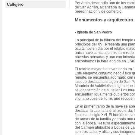
Por Araia descendía uno de los cami
Callejero
de San Adrián, alcanzaba la Llanada
peregrinación y de comercio.
Monumentos y arquitectura
• Iglesia de San Pedro
Lo principal de la fábrica del templo 
principios del XVI. Presenta una pla
oculta hoy en día por el retablo may
única nave consta de tres tramos de 
bóvedas nervadas y uno con bóveda de
encontramos la torre erigida en 174
El retablo mayor fue levantando en
Este elegante conjunto neoclásico q
remate, se encuentra adornado con d
las que destaca la imagen de San Ped
Mauricio de Valdivielso al igual que
salidas también de su taller. Los mur
encuentran igualmente cubiertos por 
vitoriano Jose de Torre, que recogen
En el primer tramo de la nave se abr
destacar la capilla lateral izquierda,
finales del siglo XVI. El frontón de l
de armas de la familia y denota una 
con la época. Resulta especialmente 
del Carmen atribuible a López de La
con tres calles y ático y sus imágene