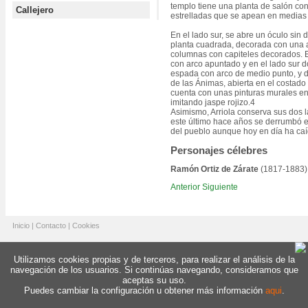
templo tiene una planta de salón co
Callejero
estrelladas que se apean en medias
En el lado sur, se abre un óculo sin de
planta cuadrada, decorada con una 
columnas con capiteles decorados. E
con arco apuntado y en el lado sur do
espada con arco de medio punto, y del
de las Ánimas, abierta en el costad
cuenta con unas pinturas murales en 
imitando jaspe rojizo.4
Asimismo, Arriola conserva sus dos l
este último hace años se derrumbó el
del pueblo aunque hoy en día ha ca
Personajes célebres
Ramón Ortiz de Zárate
(1817-1883): 
Anterior
Siguiente
Inicio
|
Contacto
|
Cookies
Utilizamos cookies propias y de terceros, para realizar el análisis de la
navegación de los usuarios. Si continúas navegando, consideramos que
aceptas su uso.
Puedes cambiar la configuración u obtener más información
aqui
.