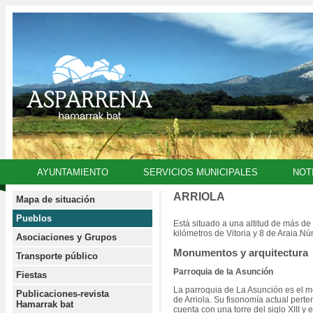
AYUNTAMIENTO
SERVICIOS MUNICIPALES
NOT
ARRIOLA
Mapa de situación
Pueblos
Está situado a una altitud de más de 
kilómetros de Vitoria y 8 de Araia.N
Asociaciones y Grupos
Monumentos y arquitectura
Transporte público
Parroquia de la Asunción
Fiestas
La parroquia de La Asunción es el 
Publicaciones-revista
de Arriola. Su fisonomía actual pert
Hamarrak bat
cuenta con una torre del siglo XIII y 