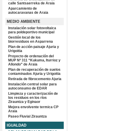
calle Santsaerreka de Araia
Aparcamiento de
autocaravanas de Araia
MEDIO AMBIENTE
Instalación solar fotovoltaica
para poldeportivo municipal
Gestión local de los
biorresiduos en Asparrena
Plan de acción paisaje Ajuria y
Urigoitia
Proyecto de ordenación del
MUP Nº 311 “Kukuma, Iturrioz y
Allondo” de Araia
Plan de recuperación de suelos
contaminados Ajuria y Urigoitia
Retirada de fibrocemento Ajuria
Instalación central solar para
autoconsumo de EDAR
Limpieza y caracterización de
los residuos en los ríos
Zirauntza y Eginaor
Mejora envolvente termica CP
Araia
Paseo Fluvial Zirauntza
IGUALDAD