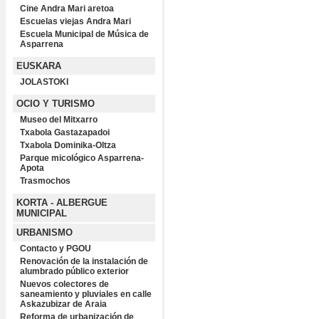
Cine Andra Mari aretoa
Escuelas viejas Andra Mari
Escuela Municipal de Música de
Asparrena
EUSKARA
JOLASTOKI
OCIO Y TURISMO
Museo del Mitxarro
Txabola Gastazapadoi
Txabola Dominika-Oltza
Parque micológico Asparrena-
Apota
Trasmochos
KORTA - ALBERGUE
MUNICIPAL
URBANISMO
Contacto y PGOU
Renovación de la instalación de
alumbrado público exterior
Nuevos colectores de
saneamiento y pluviales en calle
Askazubizar de Araia
Reforma de urbanización de