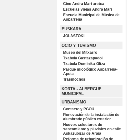
Cine Andra Mari aretoa
Escuelas viejas Andra Mari
Escuela Municipal de Música de
Asparrena
EUSKARA
JOLASTOKI
OCIO Y TURISMO
Museo del Mitxarro
Txabola Gastazapadoi
Txabola Dominika-Oltza
Parque micológico Asparrena-
Apota
Trasmochos
KORTA - ALBERGUE
MUNICIPAL
URBANISMO
Contacto y PGOU
Renovación de la instalación de
alumbrado público exterior
Nuevos colectores de
saneamiento y pluviales en calle
Askazubizar de Araia
Reforma de urbanización de