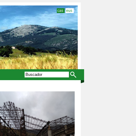
cas
eus