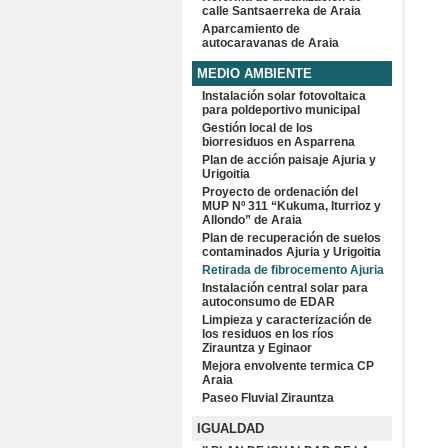
calle Santsaerreka de Araia
Aparcamiento de
autocaravanas de Araia
MEDIO AMBIENTE
Instalación solar fotovoltaica
para poldeportivo municipal
Gestión local de los
biorresiduos en Asparrena
Plan de acción paisaje Ajuria y
Urigoitia
Proyecto de ordenación del
MUP Nº 311 “Kukuma, Iturrioz y
Allondo” de Araia
Plan de recuperación de suelos
contaminados Ajuria y Urigoitia
Retirada de fibrocemento Ajuria
Instalación central solar para
autoconsumo de EDAR
Limpieza y caracterización de
los residuos en los ríos
Zirauntza y Eginaor
Mejora envolvente termica CP
Araia
Paseo Fluvial Zirauntza
IGUALDAD