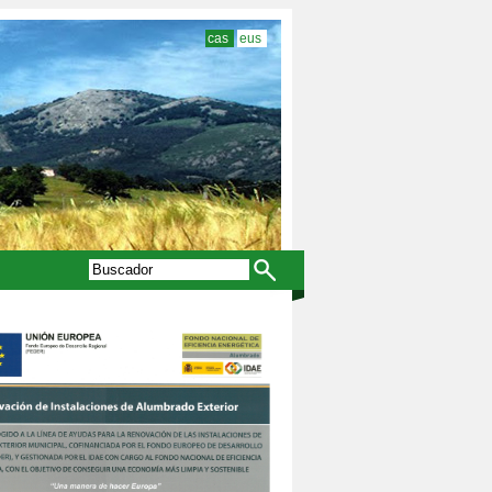
cas
eus