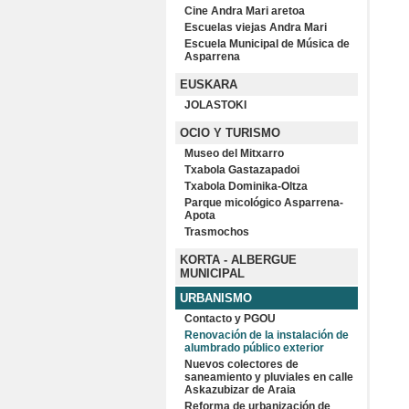
Cine Andra Mari aretoa
Escuelas viejas Andra Mari
Escuela Municipal de Música de
Asparrena
EUSKARA
JOLASTOKI
OCIO Y TURISMO
Museo del Mitxarro
Txabola Gastazapadoi
Txabola Dominika-Oltza
Parque micológico Asparrena-
Apota
Trasmochos
KORTA - ALBERGUE
MUNICIPAL
URBANISMO
Contacto y PGOU
Renovación de la instalación de
alumbrado público exterior
Nuevos colectores de
saneamiento y pluviales en calle
Askazubizar de Araia
Reforma de urbanización de