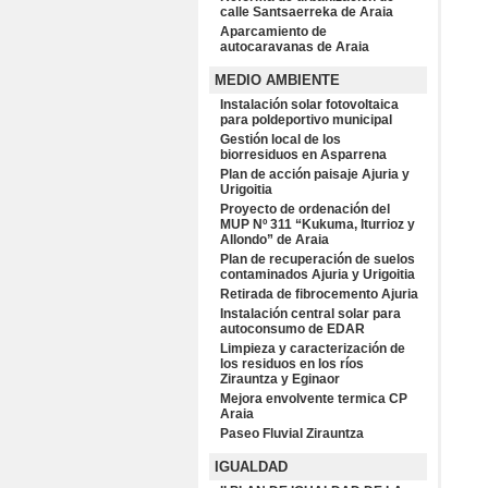
calle Santsaerreka de Araia
Aparcamiento de
autocaravanas de Araia
MEDIO AMBIENTE
Instalación solar fotovoltaica
para poldeportivo municipal
Gestión local de los
biorresiduos en Asparrena
Plan de acción paisaje Ajuria y
Urigoitia
Proyecto de ordenación del
MUP Nº 311 “Kukuma, Iturrioz y
Allondo” de Araia
Plan de recuperación de suelos
contaminados Ajuria y Urigoitia
Retirada de fibrocemento Ajuria
Instalación central solar para
autoconsumo de EDAR
Limpieza y caracterización de
los residuos en los ríos
Zirauntza y Eginaor
Mejora envolvente termica CP
Araia
Paseo Fluvial Zirauntza
IGUALDAD